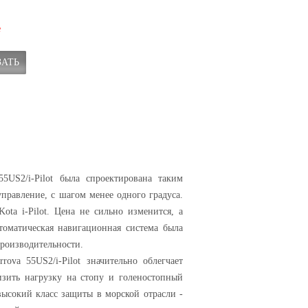
е
ЗАТЬ
5US2/i-Pilot была спроектирована таким
управление, с шагом менее одного градуса.
ta i-Pilot. Цена не сильно изменится, а
втоматическая навигационная система была
производительности.
rrova 55
US2/i-Pilot
значительно облегчает
изить нагрузку на стопу и голеностопный
ысокий класс защиты в морской отрасли -