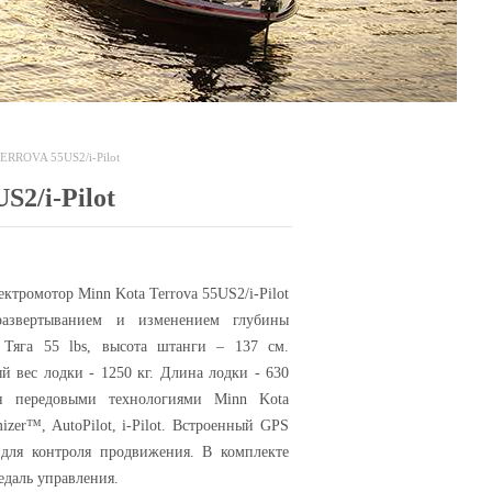
ERROVA 55US2/i-Pilot
2/i-Pilot
ктромотор Minn Kota Terrova 55US2/i-Pilot
азвертыванием и изменением глубины
 Тяга 55 lbs, высота штанги – 137 см.
 вес лодки - 1250 кг. Длина лодки - 630
н передовыми технологиями Minn Kota
mizer™, AutoPilot, i-Pilot. Встроенный GPS
для контроля продвижения. В комплекте
едаль управления.