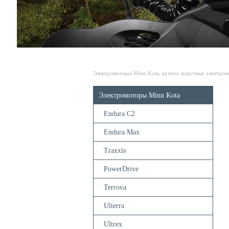
Электромоторы Minn Kota, купить лодочные электро
Электромоторы Minn Kota
Endura C2
Endura Max
Traxxis
PowerDrive
Terrova
Ulterra
Ultrex