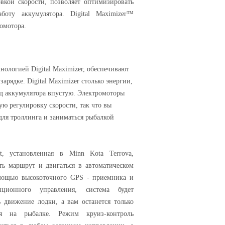
овкой скорости, позволяет оптимизировать
боту аккумулятора. Digital Maximizer™
ромотора.
ологией Digital Maximizer, обеспечивают
арядке. Digital Maximizer столько энергии,
яд аккумулятора впустую. Электромоторы
ую регулировку скорости, так что вы
для троллинга и заниматься рыбалкой
ot, установленная в Minn Kota Terrova,
ать маршрут и двигаться в автоматическом
мощью высокоточного GPS - приемника и
нционного управления, система будет
ь движение лодки, а вам останется только
ься на рыбалке. Режим круиз-контроль