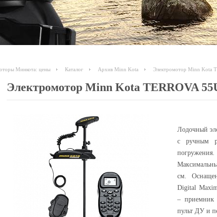
моторы Минкота: цены
Каталог
Архив Minn Kota
Электромотор Minn Kota T
Электромотор Minn Kota TERROVA 55US
Лодочный эле
с ручным р
погружения.
Максимальный
см. Оснаще
Digital Maxi
– приемник 
пульт ДУ и п