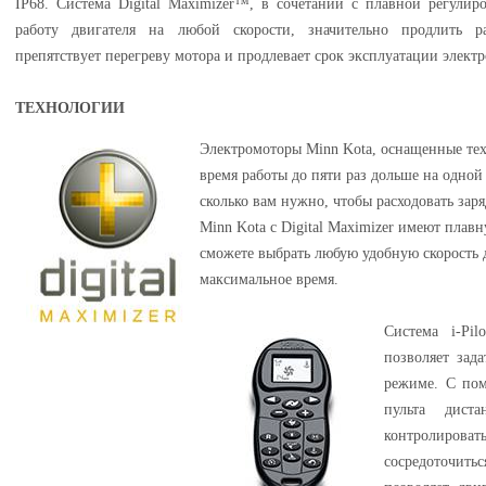
IP68. Система Digital Maximizer™, в сочетании с плавной регулир
работу двигателя на любой скорости, значительно продлить ра
препятствует перегреву мотора и продлевает срок эксплуатации элект
ТЕХНОЛОГИИ
Электромоторы Minn Kota, оснащенные техн
время работы до пяти раз дольше на одной з
сколько вам нужно, чтобы расходовать зар
Minn Kota с Digital Maximizer имеют плавн
сможете выбрать любую удобную скорость 
максимальное время.
Система i-Pil
позволяет зад
режиме. С по
пульта диста
контролироват
сосредоточит