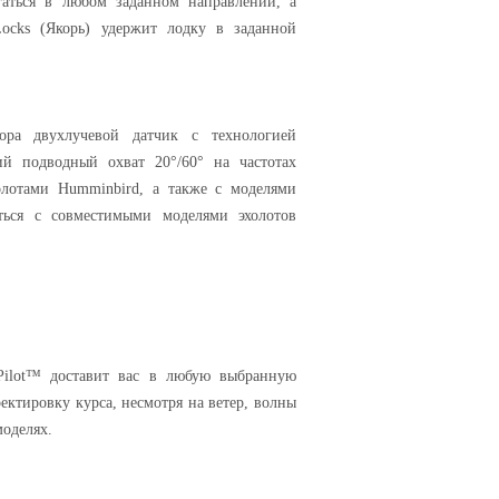
гаться в любом заданном направлении, а
Locks (Якорь) удержит лодку в заданной
ора двухлучевой датчик с технологией
й подводный охват 20°/60° на частотах
олотами Humminbird, а также с моделями
ться с совместимыми моделями эхолотов
Pilot™ доставит вас в любую выбранную
ектировку курса, несмотря на ветер, волны
моделях.