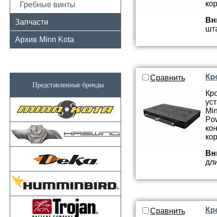
кор
Гребные винты
Вн
Запчасти
шта
Архив Minn Kota
Кр
Сравнить
Представленные бренды
Кр
ус
Min
Po
ко
кор
Вн
дли
Кр
Сравнить