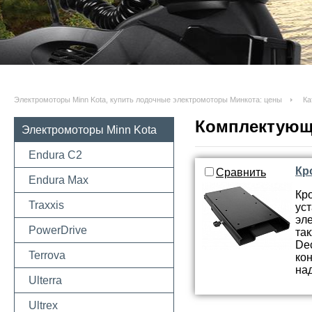
Электромоторы Minn Kota, купить лодочные электромоторы Минкота: цены
Ка
Комплектующи
Электромоторы Minn Kota
Endura C2
Кр
Сравнить
Endura Max
Кр
Traxxis
ус
эл
PowerDrive
та
De
Terrova
ко
на
Ulterra
Ultrex