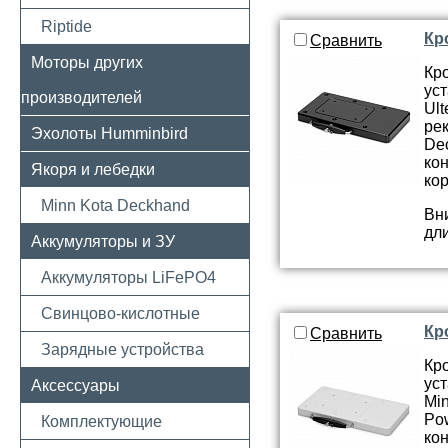
Riptide
Кр
Сравнить
Моторы других
Кр
ус
производителей
Ul
ре
Эхолоты Humminbird
De
ко
Якоря и лебедки
кор
Minn Kota Deckhand
Вн
дли
Аккумуляторы и ЗУ
Аккумуляторы LiFePO4
Свинцово-кислотные
Кр
Сравнить
Зарядные устройства
Кр
ус
Аксессуары
Min
Po
Комплектующие
ко