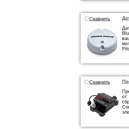
Да
Сравнить
Да
Blu
ва
мо
Pil
Пр
Сравнить
Пр
от
сб
Со
эл