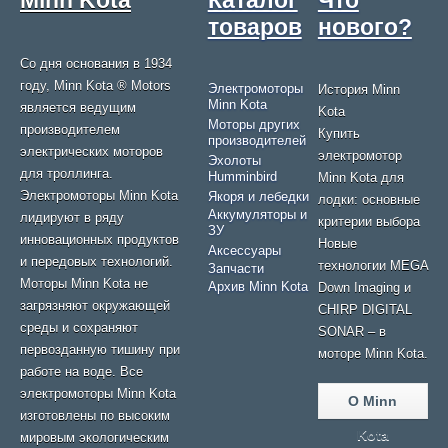
Minn Kota
Каталог
Что
товаров
нового?
Со дня основания в 1934
году, Minn Kota ® Motors
Электромоторы
История Minn
Minn Kota
является ведущим
Kota
Моторы других
производителем
Купить
производителей
электрических моторов
электромотор
Эхолоты
для троллинга.
Humminbird
Minn Kota для
Электромоторы Minn Kota
Якоря и лебедки
лодки: основные
Аккумуляторы и
лидируют в ряду
критерии выбора
ЗУ
инновационных продуктов
Новые
Аксессуары
и передовых технологий.
технологии MEGA
Запчасти
Моторы Minn Kota не
Архив Minn Kota
Down Imaging и
загрязняют окружающей
CHIRP DIGITAL
среды и сохраняют
SONAR – в
первозданную тишину при
моторе Minn Kota.
работе на воде. Все
электромоторы Minn Kota
О Minn
изготовлены по высоким
Kota
мировым экологическим