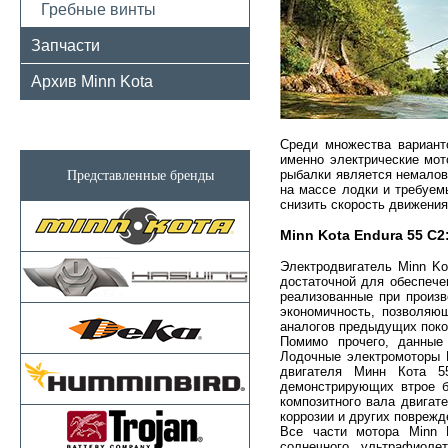
Гребные винты
Запчасти
Архив Minn Kota
Среди множества вариант
именно электрические мот
рыбалки является немалов
Представленные бренды
на массе лодки и требуем
снизить скорость движения
Minn Kota Endura 55 C
Электродвигатель Minn Ko
достаточной для обеспече
реализованные при произв
экономичность, позволяю
аналогов предыдущих поко
Помимо прочего, данные
Лодочные электромоторы M
двигателя Минн Кота 5
демонстрирующих втрое б
композитного вала двигат
коррозии и других поврежд
Все части мотора Minn K
солнечного ультрафиоле