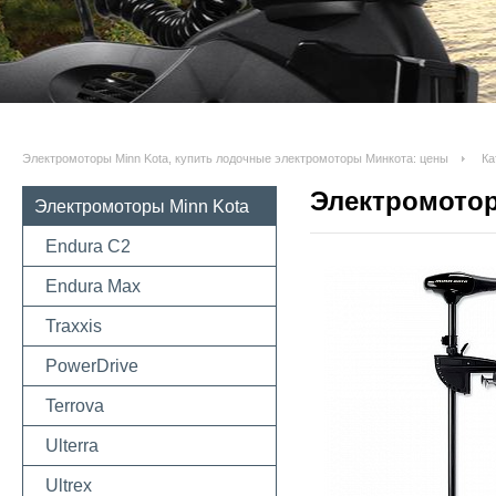
Электромоторы Minn Kota, купить лодочные электромоторы Минкота: цены
Ка
Электромотор
Электромоторы Minn Kota
Endura C2
Endura Max
Traxxis
PowerDrive
Terrova
Ulterra
Ultrex