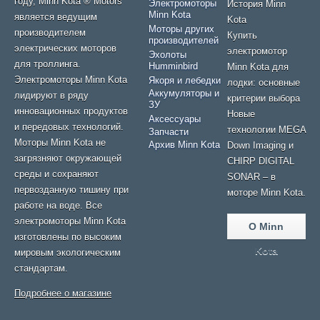
году, Minn Kota ® Motors
Электромоторы
История Minn
Minn Kota
является ведущим
Kota
Моторы других
производителем
Купить
производителей
электрических моторов
электромотор
Эхолоты
для троллинга.
Humminbird
Minn Kota для
Электромоторы Minn Kota
Якоря и лебедки
лодки: основные
Аккумуляторы и
лидируют в ряду
критерии выбора
ЗУ
инновационных продуктов
Новые
Аксессуары
и передовых технологий.
технологии MEGA
Запчасти
Моторы Minn Kota не
Архив Minn Kota
Down Imaging и
загрязняют окружающей
CHIRP DIGITAL
среды и сохраняют
SONAR – в
первозданную тишину при
моторе Minn Kota.
работе на воде. Все
электромоторы Minn Kota
О Minn
изготовлены по высоким
Kota
мировым экологическим
стандартам.
Подробнее о магазине