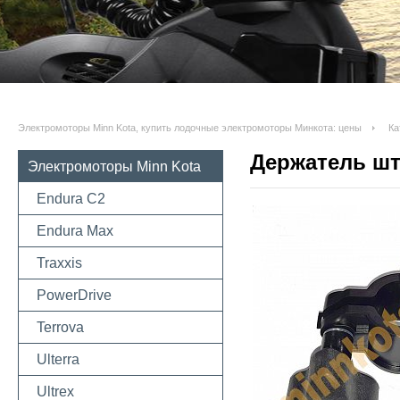
Электромоторы Minn Kota, купить лодочные электромоторы Минкота: цены
Ка
Держатель шт
Электромоторы Minn Kota
Endura C2
Endura Max
Traxxis
PowerDrive
Terrova
Ulterra
Ultrex