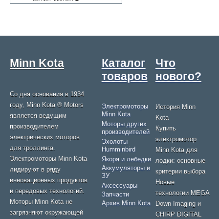
Minn Kota
Каталог
Что
товаров
нового?
Со дня основания в 1934
году, Minn Kota ® Motors
Электромоторы
История Minn
Minn Kota
является ведущим
Kota
Моторы других
производителем
Купить
производителей
электрических моторов
электромотор
Эхолоты
для троллинга.
Humminbird
Minn Kota для
Электромоторы Minn Kota
Якоря и лебедки
лодки: основные
Аккумуляторы и
лидируют в ряду
критерии выбора
ЗУ
инновационных продуктов
Новые
Аксессуары
и передовых технологий.
технологии MEGA
Запчасти
Моторы Minn Kota не
Архив Minn Kota
Down Imaging и
загрязняют окружающей
CHIRP DIGITAL