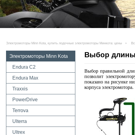
Электромоторы Minn Kota, купить лодочные электромоторы Минкота: цены
Вс
Выбор длины 
Электромоторы Minn Kota
Endura C2
Выбор правильной длин
позволит электромотор
Endura Max
показано на рисунке ни
корпуса электромотора.
Traxxis
PowerDrive
Terrova
Ulterra
Ultrex