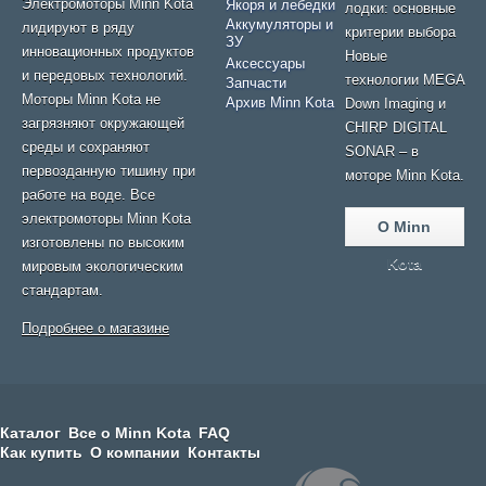
Электромоторы Minn Kota
Якоря и лебедки
лодки: основные
Аккумуляторы и
лидируют в ряду
критерии выбора
ЗУ
инновационных продуктов
Новые
Аксессуары
и передовых технологий.
технологии MEGA
Запчасти
Моторы Minn Kota не
Архив Minn Kota
Down Imaging и
загрязняют окружающей
CHIRP DIGITAL
среды и сохраняют
SONAR – в
первозданную тишину при
моторе Minn Kota.
работе на воде. Все
электромоторы Minn Kota
О Minn
изготовлены по высоким
Kota
мировым экологическим
стандартам.
Подробнее о магазине
Каталог
Все о Minn Kota
FAQ
Как купить
О компании
Контакты