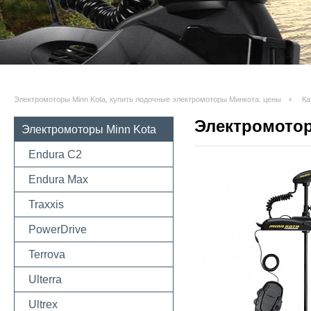
Электромоторы Minn Kota, купить лодочные электромоторы Минкота: цены
Ка
Электромотор 
Электромоторы Minn Kota
Endura C2
Endura Max
Traxxis
PowerDrive
Terrova
Ulterra
Ultrex