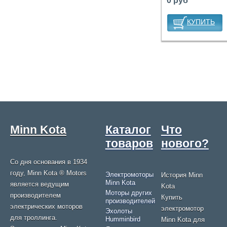
0 руб
КУПИТЬ
Minn Kota
Каталог
Что
товаров
нового?
Со дня основания в 1934
году, Minn Kota ® Motors
Электромоторы
История Minn
Minn Kota
является ведущим
Kota
Моторы других
производителем
Купить
производителей
электрических моторов
электромотор
Эхолоты
для троллинга.
Humminbird
Minn Kota для