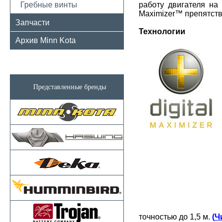
Гребные винты
работу двигателя на 
Maximizer™ препятств
Запчасти
Технологии
Архив Minn Kota
Представленные бренды
точностью до 1,5 м.
(
Ч