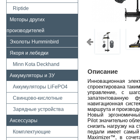
Riptide
Моторы других
производителей
Эхолоты Humminbird
Якоря и лебедки
Minn Kota Deckhand
Описание
Аккумуляторы и ЗУ
Инновационная элект
Аккумуляторы LiFePO4
спроектирована таким
управление, с шаг
Свинцово-кислотные
запатентованную ф
навигационная сист
Зарядные устройства
маршрута и производи
Новый эргономичны
Аксессуары
Pilot
значительно обле
снизить нагрузку на 
Комплектующие
педали имеет самый 
Maximizer™, в сочет