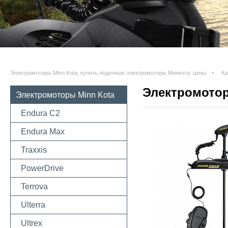
Электромоторы Minn Kota, купить лодочные электромоторы Минкота: цены
Ка
Электромотор 
Электромоторы Minn Kota
Endura C2
Endura Max
Traxxis
PowerDrive
Terrova
Ulterra
Ultrex