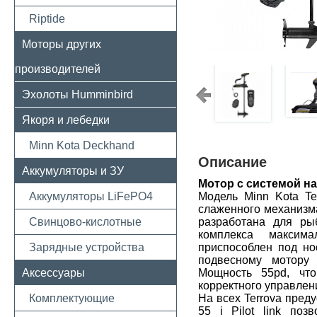
Riptide
Моторы других
производителей
Эхолоты Humminbird
Якоря и лебедки
Minn Kota Deckhand
Описание
Аккумуляторы и ЗУ
Мотор с системой нав
Аккумуляторы LiFePO4
Модель Minn Kota Ter
слаженного механизм
Свинцово-кислотные
разработана для ры
комплекса максима
Зарядные устройства
приспособлен под но
подвесному мотору
Аксессуары
Мощность 55pd, что
корректного управлени
Комплектующие
На всех Terrova пред
55 i Pilot link по