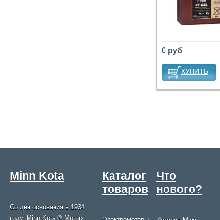
0 руб
КУПИТЬ
Minn Kota
Каталог
Что
товаров
нового?
Со дня основания в 1934
году, Minn Kota ® Motors
Электромоторы
История Minn