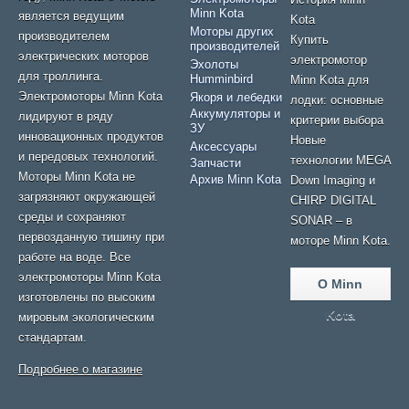
Minn Kota
является ведущим
Kota
Моторы других
производителем
Купить
производителей
электрических моторов
электромотор
Эхолоты
для троллинга.
Humminbird
Minn Kota для
Электромоторы Minn Kota
Якоря и лебедки
лодки: основные
Аккумуляторы и
лидируют в ряду
критерии выбора
ЗУ
инновационных продуктов
Новые
Аксессуары
и передовых технологий.
технологии MEGA
Запчасти
Моторы Minn Kota не
Архив Minn Kota
Down Imaging и
загрязняют окружающей
CHIRP DIGITAL
среды и сохраняют
SONAR – в
первозданную тишину при
моторе Minn Kota.
работе на воде. Все
электромоторы Minn Kota
О Minn
изготовлены по высоким
Kota
мировым экологическим
стандартам.
Подробнее о магазине